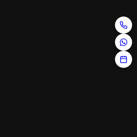
cancelación con el agente
comercials.
Nos reservamos el derecho a prestar
*
el servicio de alquiler.
Se deberá abonar el importe del
*
servicio de alquiler y la fianza antes
de la prestación del servicio de
alquiler.
Consultar el periodo mínimo de días
*
requeridos de reserva (según
temporada) con el agente
comercial.
GT Rent Barcelona